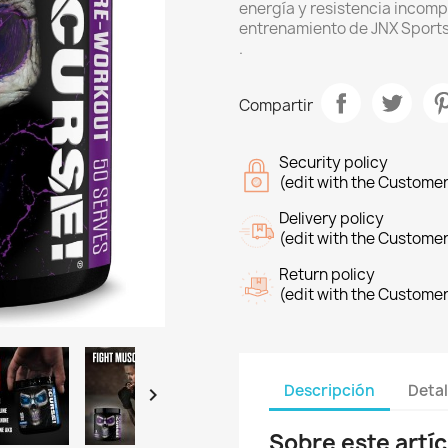
energía y resistencia incomp
entrenamiento de JNX Sports 
.
Compartir
Security policy
(edit with the Custome
Delivery policy
(edit with the Custome
Return policy
(edit with the Custome
Descripción
Detal

Sobre este artíc