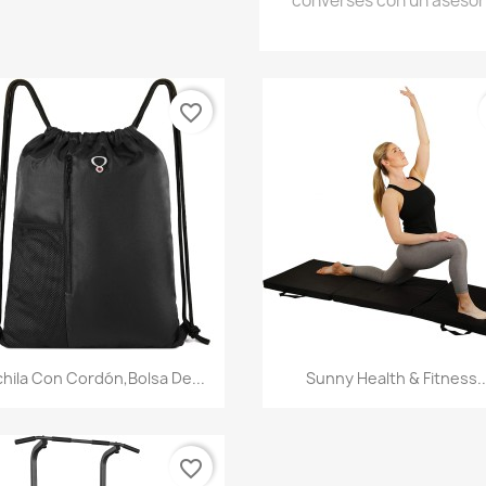
converses con un asesor
favorite_border
Vista rápida
Vista rápida


hila Con Cordón,bolsa De...
Sunny Health & Fitness..
favorite_border