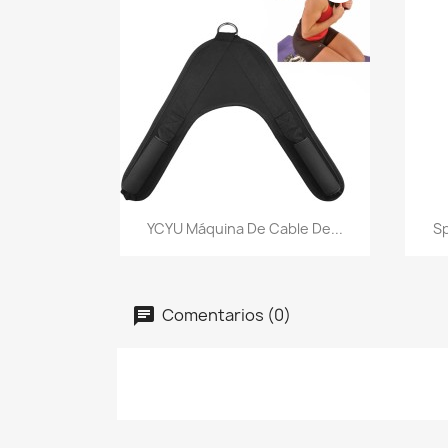
Vista rápida

YCYU Máquina De Cable De...
Sp
Comentarios (0)