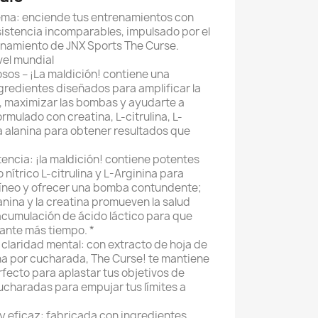
ema: enciende tus entrenamientos con
sistencia incomparables, impulsado por el
namiento de JNX Sports The Curse.
vel mundial
sos – ¡La maldición! contiene una
redientes diseñados para amplificar la
o, maximizar las bombas y ayudarte a
rmulado con creatina, L-citrulina, L-
a alanina para obtener resultados que
encia: ¡la maldición! contiene potentes
nítrico L-citrulina y L-Arginina para
guíneo y ofrecer una bomba contundente;
anina y la creatina promueven la salud
acumulación de ácido láctico para que
ante más tiempo. *
claridad mental: con extracto de hoja de
ína por cucharada, The Curse! te mantiene
erfecto para aplastar tus objetivos de
cucharadas para empujar tus límites a
y eficaz: fabricada con ingredientes