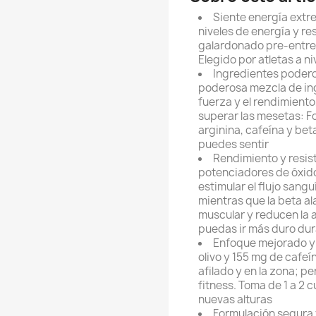
Siente energía extr
niveles de energía y re
galardonado pre-entre
Elegido por atletas a ni
Ingredientes podero
poderosa mezcla de ing
fuerza y el rendimient
superar las mesetas: Fo
arginina, cafeína y bet
puedes sentir
Rendimiento y resist
potenciadores de óxido 
estimular el flujo san
mientras que la beta al
muscular y reducen la 
puedas ir más duro dur
Enfoque mejorado y 
olivo y 155 mg de cafe
afilado y en la zona; p
fitness. Toma de 1 a 2 
nuevas alturas
Formulación segura 