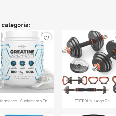
 categoría:
favorite_border
fa
Vista rápida
Vista rápida


formance - Suplemento En...
FEIERDUN Juego De...