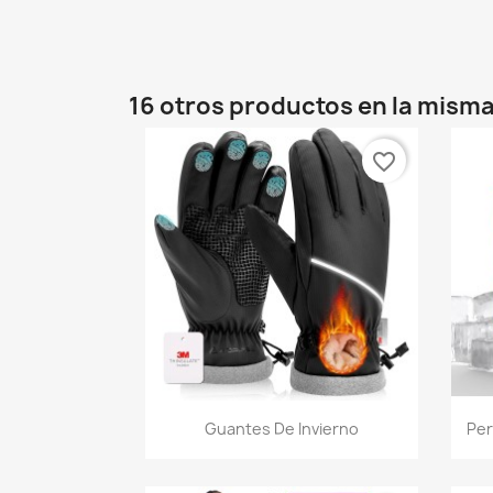
16 otros productos en la misma
favorite_border
Vista rápida

Guantes De Invierno
Per