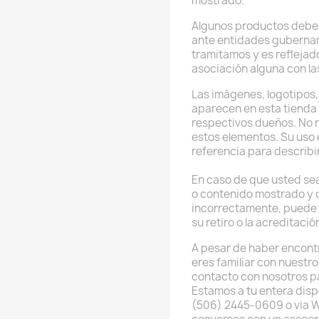
mostrado.
Algunos productos deben
ante entidades guberna
tramitamos y es reflejado
asociación alguna con l
Las imágenes, logotipos
aparecen en esta tienda 
respectivos dueños. No
estos elementos. Su uso 
referencia para describi
En caso de que usted sea
o contenido mostrado y 
incorrectamente, puede 
su retiro o la acreditaci
A pesar de haber encont
eres familiar con nuestr
contacto con nosotros p
Estamos a tu entera disp
(506) 2445-0609 o via 