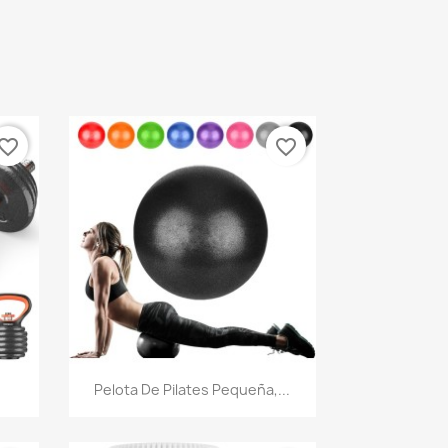
vorite_border
favorite_border
Vista rápida

Pelota De Pilates Pequeña,...