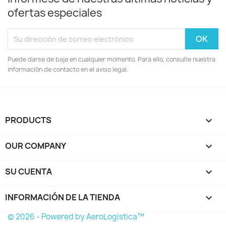
ofertas especiales
Puede darse de baja en cualquier momento. Para ello, consulte nuestra
información de contacto en el aviso legal.
PRODUCTS

OUR COMPANY

SU CUENTA

INFORMACIÓN DE LA TIENDA
keyboard_arrow_down
© 2026 - Powered by AeroLogistica™