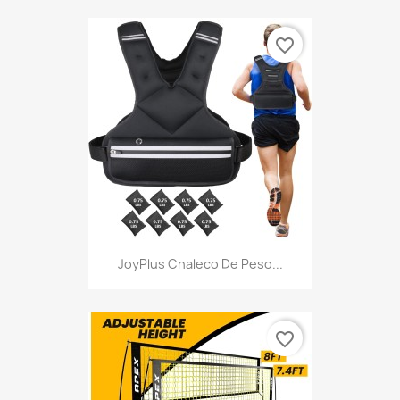
favorite_border
JoyPlus Chaleco De Peso...
favorite_border