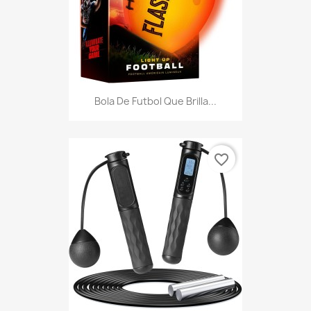
Bola De Futbol Que Brilla...
favorite_border