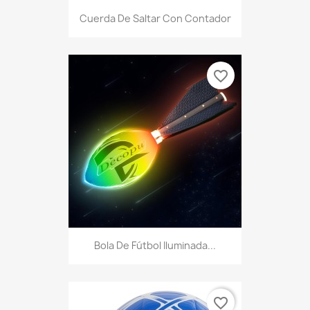
Cuerda De Saltar Con Contador
favorite_border
Bola De Fútbol Iluminada...
favorite_border