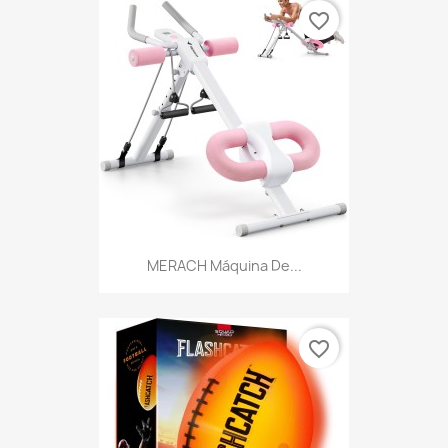
favorite_border
MERACH Máquina De...
favorite_border