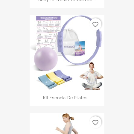
favorite_border
Kit Esencial De Pilates...
favorite_border