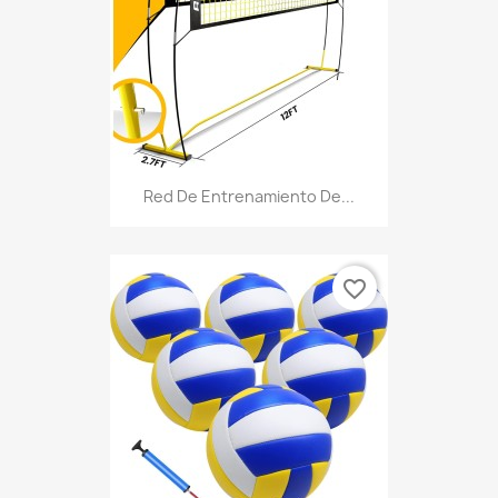
Red De Entrenamiento De...
favorite_border