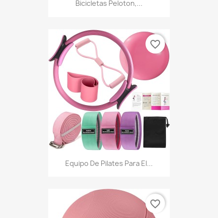
Bicicletas Peloton,...
favorite_border
Equipo De Pilates Para El...
favorite_border