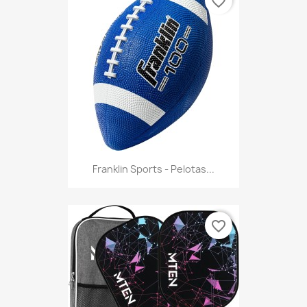
favorite_border
Franklin Sports - Pelotas...
favorite_border