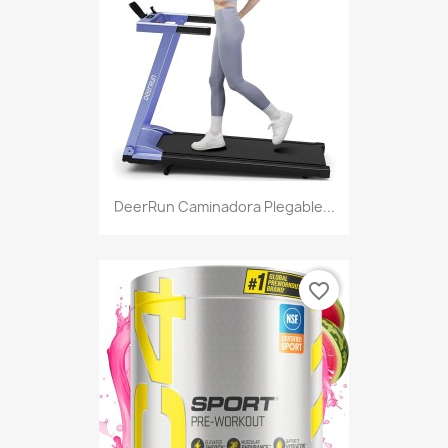
DeerRun Caminadora Plegable...
favorite_border