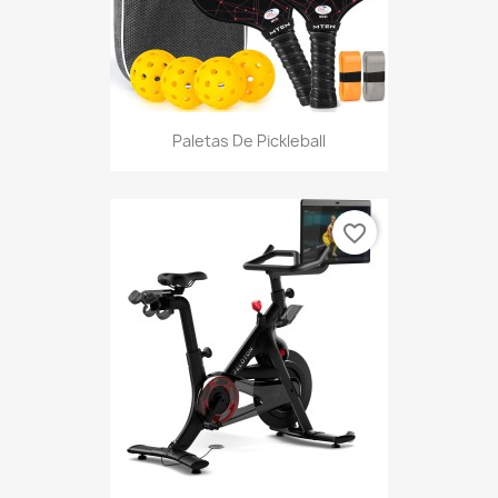
Paletas De Pickleball
favorite_border