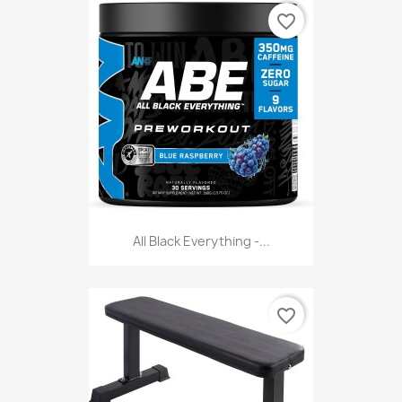
favorite_border
All Black Everything -...
favorite_border