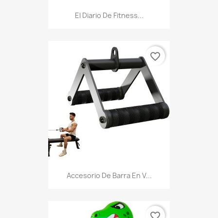
El Diario De Fitness...
favorite_border
Accesorio De Barra En V...
favorite_border