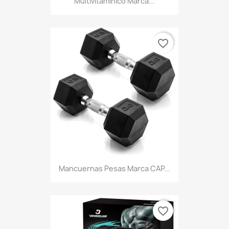
Multivitamínico Marca...
favorite_border
Mancuernas Pesas Marca CAP...
favorite_border