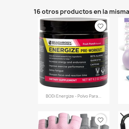
16 otros productos en la misma
favorite_border
Vista rápida

BODi Energize - Polvo Para...
favorite_border