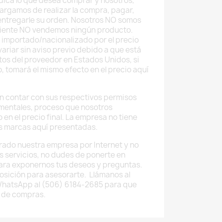
 indica lo que desea comprar y nosotros,
argamos de realizar la compra, pagar,
 entregarle su orden. Nosotros NO somos
uiente NO vendemos ningún producto.
 importado/nacionalizado por el precio
ariar sin aviso previo debido a que está
tos del proveedor en Estados Unidos, si
o, tomará el mismo efecto en el precio aquí
 contar con sus respectivos permisos
mentales, proceso que nosotros
 en el precio final. La empresa no tiene
as marcas aquí presentadas.
rado nuestra empresa por Internet y no
os servicios, no dudes de ponerte en
ara exponernos tus deseos y preguntas.
osición para asesorarte. Llámanos al
WhatsApp al (506) 6184-2685 para que
 de compras.