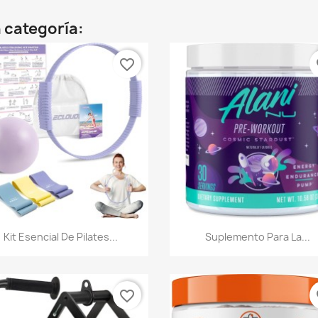
 categoría:
favorite_border
fa
Vista rápida
Vista rápida


Kit Esencial De Pilates...
Suplemento Para La...
favorite_border
fa