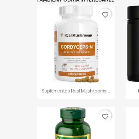
favorite_border
Vista rápida

Suplementos Real Mushrooms...
favorite_border