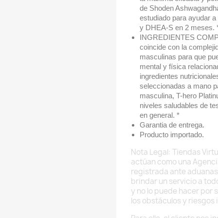
de Shoden Ashwagandha l
estudiado para ayudar a 
y DHEA-S en 2 meses. 
INGREDIENTES COMPLET
coincide con la complej
masculinas para que pue
mental y física relaciona
ingredientes nutricional
seleccionadas a mano pa
masculina, T-hero Plati
niveles saludables de te
en general. *
Garantia de entrega.
Producto importado.
Nota Legal: Tiendas Virtu
actúan como una Agenci
registrada ante aduanas
brindar un servicio a to
y no lo puede hacer por 
los obstáculos y riesgos 