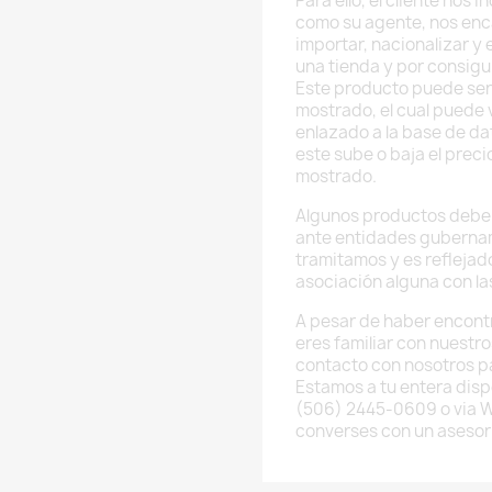
Para ello, el cliente nos
como su agente, nos enc
importar, nacionalizar y
una tienda y por consig
Este producto puede ser
mostrado, el cual puede v
enlazado a la base de da
este sube o baja el preci
mostrado.
Algunos productos deben
ante entidades guberna
tramitamos y es reflejado
asociación alguna con l
A pesar de haber encont
eres familiar con nuestr
contacto con nosotros p
Estamos a tu entera disp
(506) 2445-0609 o via 
converses con un asesor