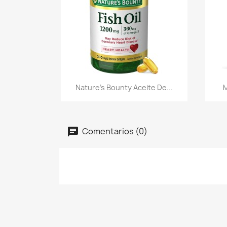
Vista rápida

Nature's Bounty Aceite De...
M
Comentarios (0)