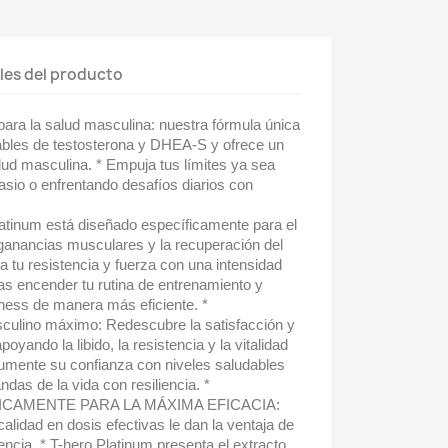
les del producto
 para la salud masculina: nuestra fórmula única
bles de testosterona y DHEA-S y ofrece un
alud masculina. * Empuja tus límites ya sea
sio o enfrentando desafíos diarios con
latinum está diseñado específicamente para el
s ganancias musculares y la recuperación del
 tu resistencia y fuerza con una intensidad
s encender tu rutina de entrenamiento y
itness de manera más eficiente. *
culino máximo: Redescubre la satisfacción y
apoyando la libido, la resistencia y la vitalidad
Aumente su confianza con niveles saludables
das de la vida con resiliencia. *
CAMENTE PARA LA MÁXIMA EFICACIA:
calidad en dosis efectivas le dan la ventaja de
encia. * T-hero Platinum presenta el extracto