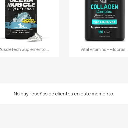
Vista rápida
Vista rápida


uscletech Suplemento...
Vital Vitamins - Píldoras..
No hay reseñas de clientes en este momento.