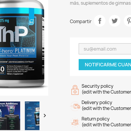
más, suplementos de gimnas
Compartir
NOTIFICARME CUAN
Security policy
(edit with the Custome
Delivery policy
(edit with the Custome

Return policy
(edit with the Custome