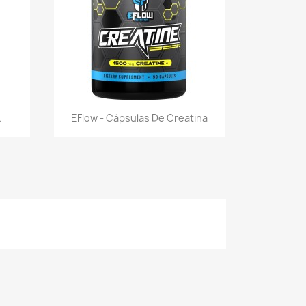
Vista rápida

.
EFlow - Cápsulas De Creatina