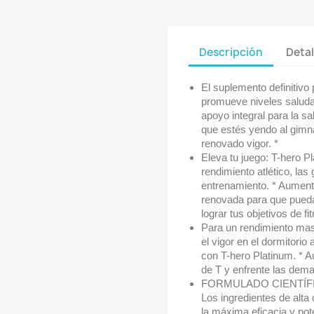
Descripción
Detal
El suplemento definitivo
promueve niveles saluda
apoyo integral para la s
que estés yendo al gimna
renovado vigor. *
Eleva tu juego: T-hero P
rendimiento atlético, la
entrenamiento. * Aumenta
renovada para que pueda
lograr tus objetivos de f
Para un rendimiento mas
el vigor en el dormitorio 
con T-hero Platinum. * 
de T y enfrente las deman
FORMULADO CIENTÍFI
Los ingredientes de alta 
la máxima eficacia y pot