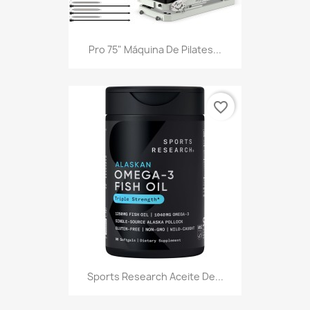
Pro 75" Máquina De Pilates...
favorite_border
Sports Research Aceite De...