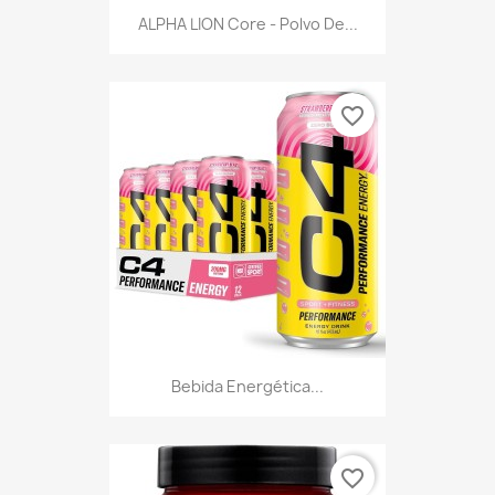
ALPHA LION Core - Polvo De...
favorite_border
Bebida Energética...
favorite_border