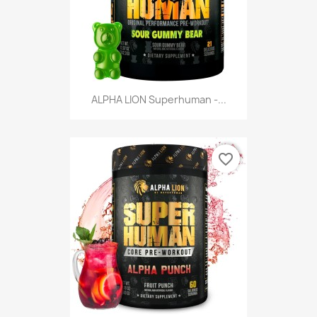
ALPHA LION Superhuman -...
favorite_border