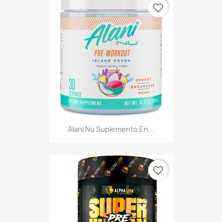
favorite_border
Alani Nu Suplemento En...
favorite_border