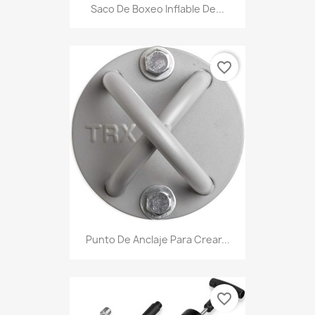
Saco De Boxeo Inflable De...
favorite_border
Punto De Anclaje Para Crear...
favorite_border