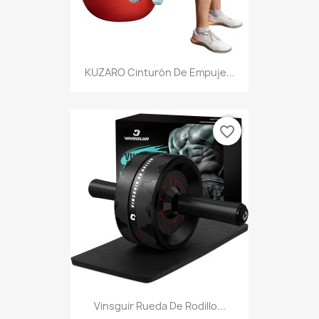
KUZARO Cinturón De Empuje...
favorite_border
Vinsguir Rueda De Rodillo...