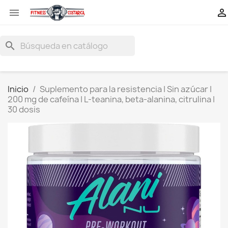


search
Inicio
Suplemento para la resistencia | Sin azúcar |
200 mg de cafeína | L-teanina, beta-alanina, citrulina |
30 dosis