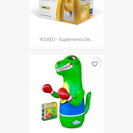
YOLKED - Suplemento De...
favorite_border