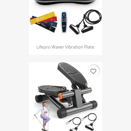
Lifepro Waver Vibration Plate
favorite_border