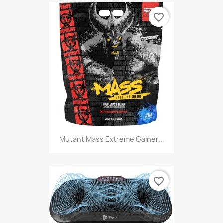
favorite_border
Mutant Mass Extreme Gainer...
favorite_border