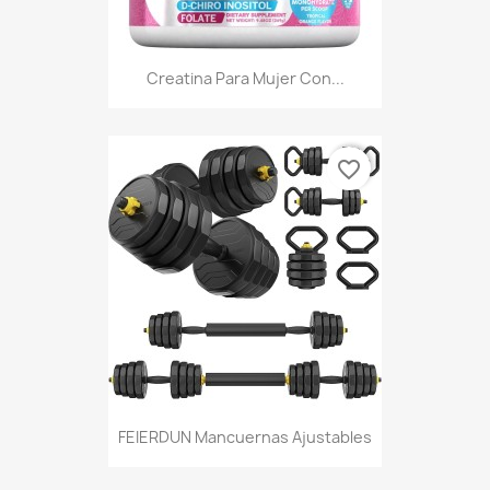
Creatina Para Mujer Con...
favorite_border
FEIERDUN Mancuernas Ajustables