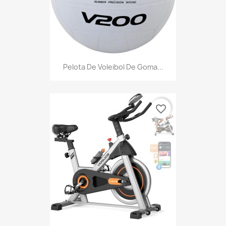
Pelota De Voleibol De Goma...
favorite_border