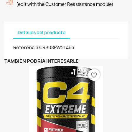
(edit with the Customer Reassurance module)
Detalles del producto
Referencia
CRB08PW2L463
TAMBIÉN PODRÍA INTERESARLE
favorite_border