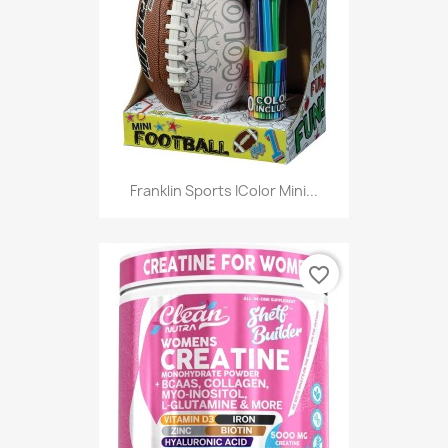
Franklin Sports IColor Mini...
favorite_border