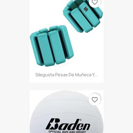
favorite_border
Silegusta Pesas De Muñeca Y...
favorite_border