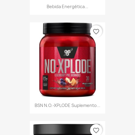
Bebida Energética...
favorite_border
BSN N.O.-XPLODE Suplemento...
favorite_border