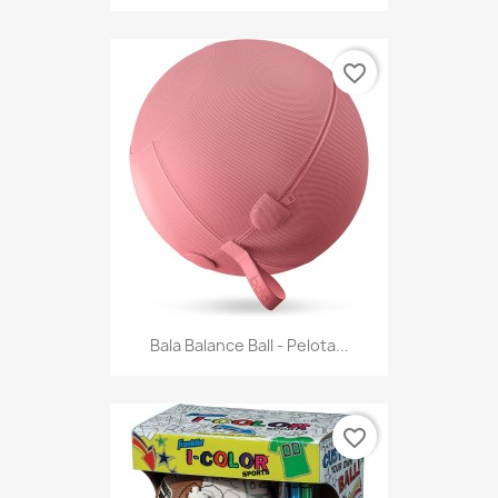
favorite_border
Bala Balance Ball - Pelota...
favorite_border