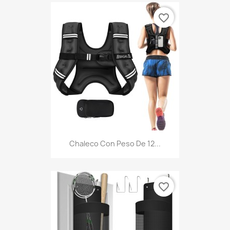
favorite_border
Chaleco Con Peso De 12...
favorite_border