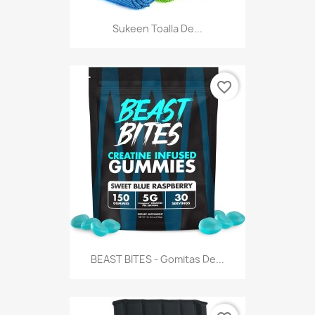
Sukeen Toalla De...
favorite_border
BEAST BITES - Gomitas De...