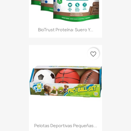
BioTrust Proteína: Suero Y...
favorite_border
Pelotas Deportivas Pequeñas...