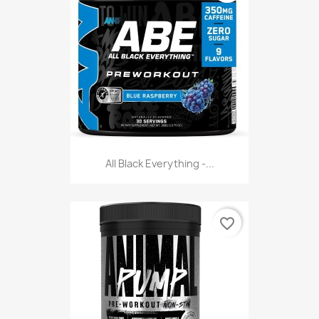
All Black Everything -...
favorite_border