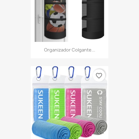
Organizador Colgante...
favorite_border