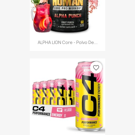
ALPHA LION Core - Polvo De...
favorite_border