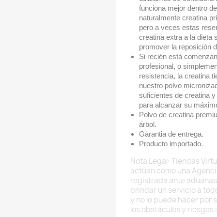
funciona mejor dentro d
naturalmente creatina pr
pero a veces estas rese
creatina extra a la diet
promover la reposición de
Si recién está comenzando
profesional, o simplemen
resistencia, la creatina
nuestro polvo micronizad
suficientes de creatina 
para alcanzar su máximo
Polvo de creatina premiu
árbol.
Garantia de entrega.
Producto importado.
Nota Legal: Tiendas Virtu
actúan como una Agenci
registrada ante aduanas
brindar un servicio a to
y no lo puede hacer por 
los obstáculos y riesgos 