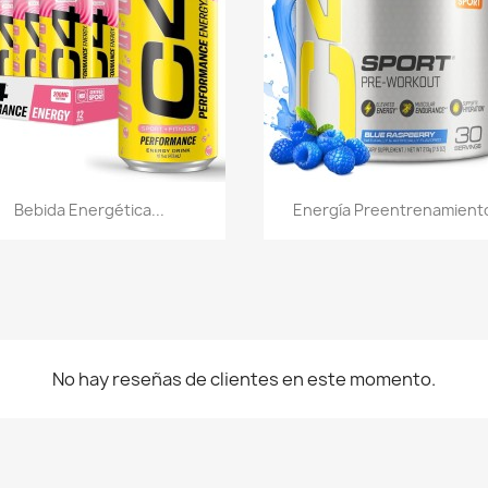
Vista rápida
Vista rápida


Bebida Energética...
Energía Preentrenamiento
No hay reseñas de clientes en este momento.