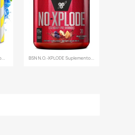
Vista rápida

...
BSN N.O.-XPLODE Suplemento...