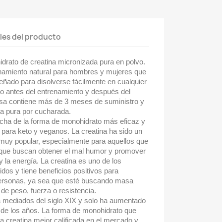
les del producto
drato de creatina micronizada pura en polvo.
namiento natural para hombres y mujeres que
señado para disolverse fácilmente en cualquier
vo antes del entrenamiento y después del
sa contiene más de 3 meses de suministro y
na pura por cucharada.
echa de la forma de monohidrato más eficaz y
s para keto y veganos. La creatina ha sido un
muy popular, especialmente para aquellos que
s que buscan obtener el mal humor y promover
y la energía. La creatina es uno de los
os y tiene beneficios positivos para
personas, ya sea que esté buscando masa
de peso, fuerza o resistencia.
a mediados del siglo XIX y solo ha aumentado
o de los años. La forma de monohidrato que
la creatina mejor calificada en el mercado y