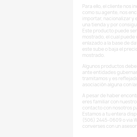
Para ello, el cliente nos
como su agente, nos enc
importar, nacionalizar y
una tienda y por consig
Este producto puede ser
mostrado, el cual puede v
enlazado a la base de da
este sube o baja el preci
mostrado.
Algunos productos deben
ante entidades guberna
tramitamos y es reflejado
asociación alguna con l
A pesar de haber encont
eres familiar con nuestr
contacto con nosotros p
Estamos a tu entera disp
(506) 2445-0609 o via 
converses con un asesor