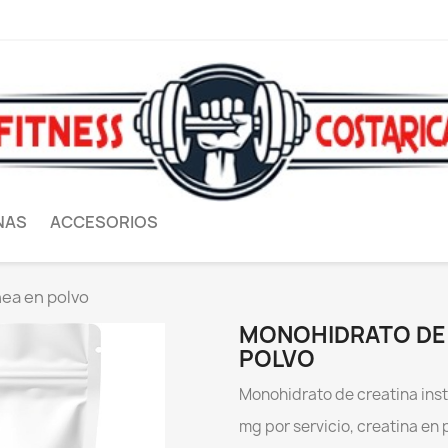
NAS
ACCESORIOS
ea en polvo
MONOHIDRATO DE 
POLVO
M
onohidrato de creatina inst
mg por servicio, creatina en p