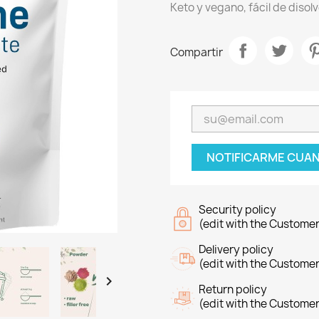
Keto y vegano, fácil de disol
Compartir
NOTIFICARME CUAN
Security policy
(edit with the Custome
Delivery policy
(edit with the Custome

Return policy
(edit with the Custome