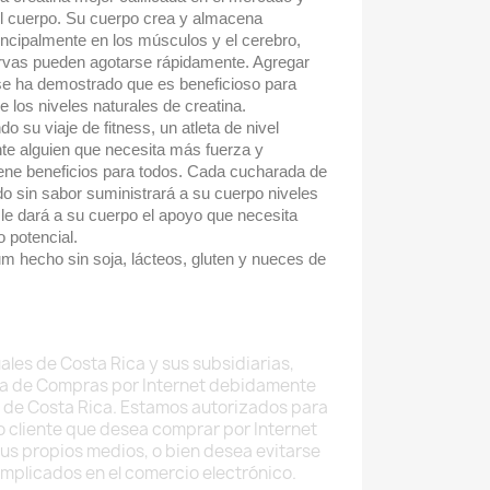
el cuerpo. Su cuerpo crea y almacena
incipalmente en los músculos y el cerebro,
rvas pueden agotarse rápidamente. Agregar
a se ha demostrado que es beneficioso para
 los niveles naturales de creatina.
 su viaje de fitness, un atleta de nivel
te alguien que necesita más fuerza y
 tiene beneficios para todos. Cada cucharada de
o sin sabor suministrará a su cuerpo niveles
y le dará a su cuerpo el apoyo que necesita
 potencial.
m hecho sin soja, lácteos, gluten y nueces de
ales de Costa Rica y sus subsidiarias,
a de Compras por Internet debidamente
 de Costa Rica. Estamos autorizados para
do cliente que desea comprar por Internet
sus propios medios, o bien desea evitarse
implicados en el comercio electrónico.