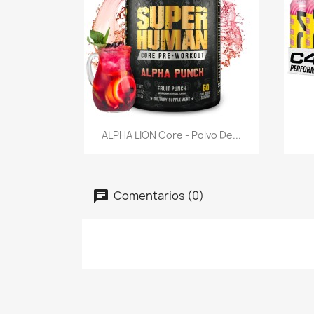
Vista rápida

ALPHA LION Core - Polvo De...
Comentarios (0)