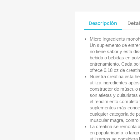
Descripción
Detal
Micro Ingredients monohi
Un suplemento de entre
no tiene sabor y está di
bebida o bebidas en pol
entrenamiento. Cada bol
ofrece 0.18 oz de creati
Nuestra creatina está h
utiliza ingredientes apto
constructor de músculo 
son atletas y culturista
el rendimiento completo 
suplementos más conocid
cualquier categoría de 
muscular magra, control 
La creatina se remonta 
en popularidad a lo larg
utilizamos se considera 