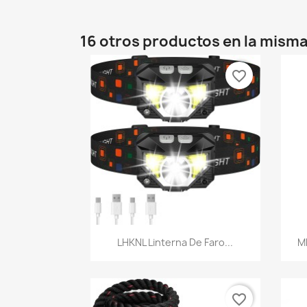
16 otros productos en la misma
favorite_border
Vista rápida

LHKNL Linterna De Faro...
M
favorite_border