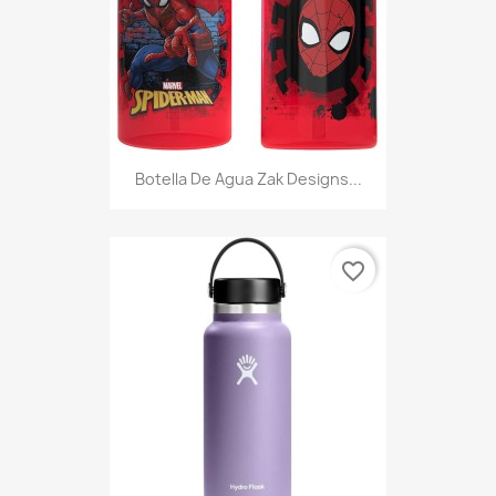
Botella De Agua Zak Designs...
favorite_border