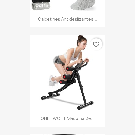
Calcetines Antideslizantes...
favorite_border
ONETWOFIT Máquina De...