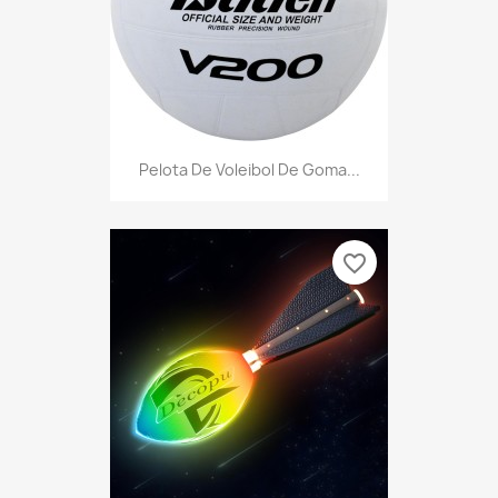
Pelota De Voleibol De Goma...
favorite_border