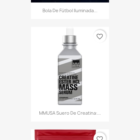
Bola De Fútbol Iluminada...
favorite_border
MMUSA Suero De Creatina:...
favorite_border