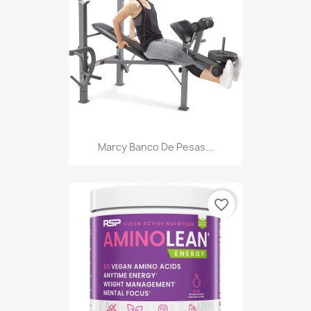
Marcy Banco De Pesas...
favorite_border