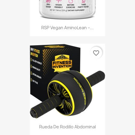
RSP Vegan AminoLean –...
favorite_border
Rueda De Rodillo Abdominal