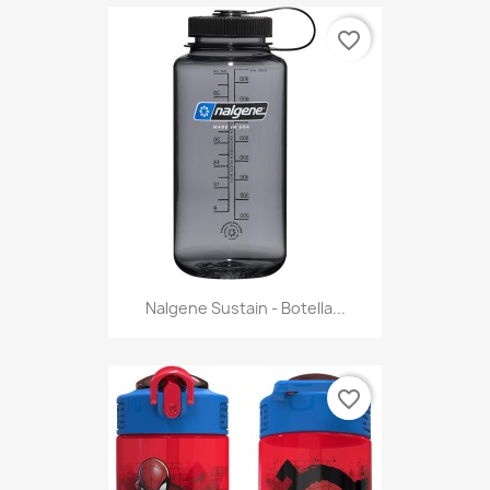
favorite_border
Nalgene Sustain - Botella...
favorite_border