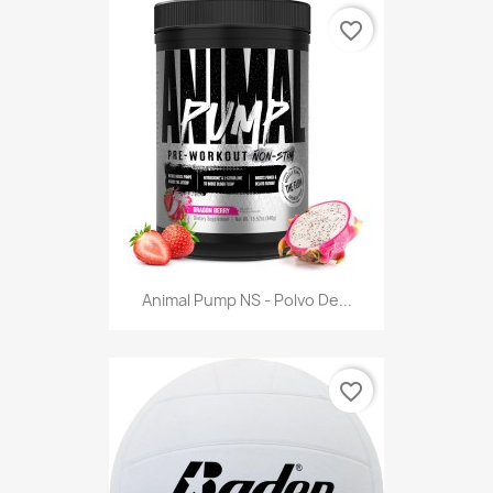
favorite_border
Animal Pump NS - Polvo De...
favorite_border