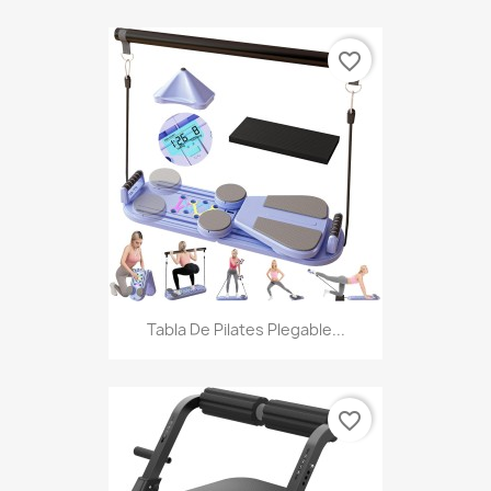
favorite_border
Tabla De Pilates Plegable...
favorite_border