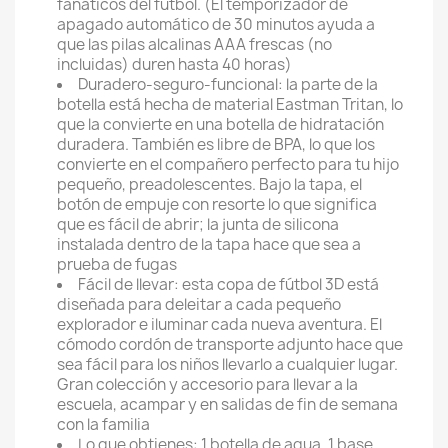
fanáticos del fútbol. (El temporizador de
apagado automático de 30 minutos ayuda a
que las pilas alcalinas AAA frescas (no
incluidas) duren hasta 40 horas)
Duradero-seguro-funcional: la parte de la
botella está hecha de material Eastman Tritan, lo
que la convierte en una botella de hidratación
duradera. También es libre de BPA, lo que los
convierte en el compañero perfecto para tu hijo
pequeño, preadolescentes. Bajo la tapa, el
botón de empuje con resorte lo que significa
que es fácil de abrir; la junta de silicona
instalada dentro de la tapa hace que sea a
prueba de fugas
Fácil de llevar: esta copa de fútbol 3D está
diseñada para deleitar a cada pequeño
explorador e iluminar cada nueva aventura. El
cómodo cordón de transporte adjunto hace que
sea fácil para los niños llevarlo a cualquier lugar.
Gran colección y accesorio para llevar a la
escuela, acampar y en salidas de fin de semana
con la familia
Lo que obtienes: 1 botella de agua, 1 base