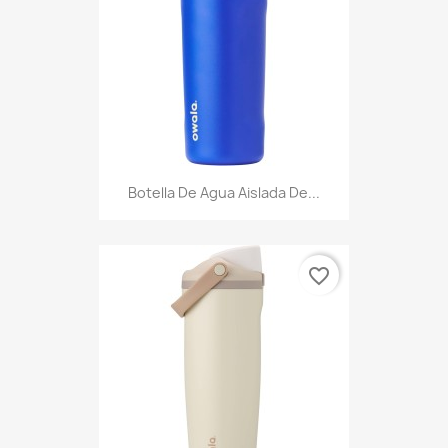
Botella De Agua Aislada De...
favorite_border