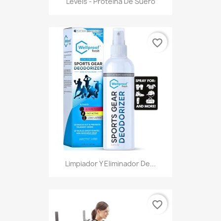
Levels - Proteína De Suero
favorite_border
Limpiador Y Eliminador De...
favorite_border