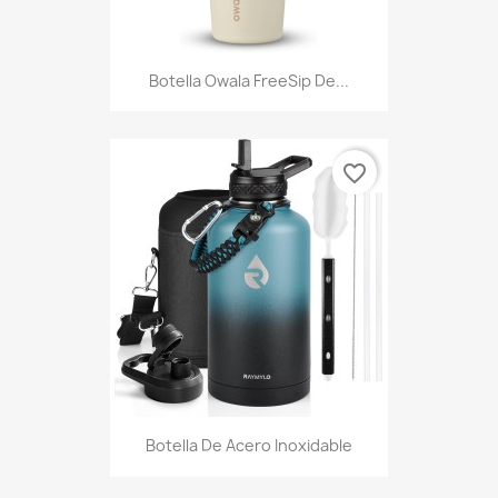
Botella Owala FreeSip De...
favorite_border
Botella De Acero Inoxidable