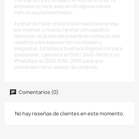
tramitamos y es reflejado en el precio final. La
empresa no tiene asociación alguna con las
marcas aquí presentadas.
A pesar de haber encontrado nuestra empresa
por Internet y no eres familiar con nuestros
servicios, no dudes de ponerte en contacto con
nosotros para exponernos tus deseos y
preguntas. Estamos a tu entera disposición para
asesorarte. Llámanos al (506) 2445-0609 o via
WhatsApp al (506) 6184-2685 para que
converses con un asesor de compras.
Comentarios (0)
No hay reseñas de clientes en este momento.