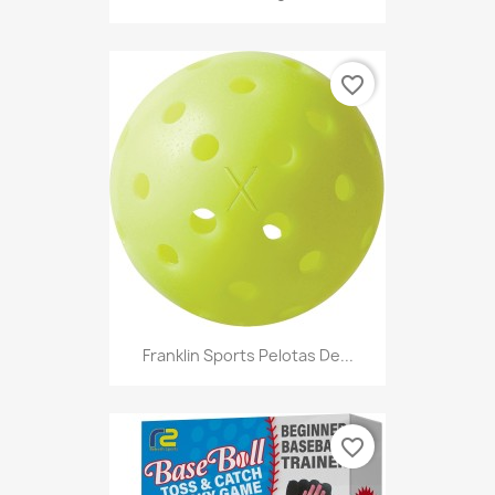
favorite_border
Franklin Sports Pelotas De...
favorite_border