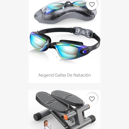
favorite_border
Aegend Gafas De Natación
favorite_border