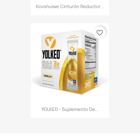
Kovshuiwe Cinturón Reductor...
favorite_border
YOLKED - Suplemento De...