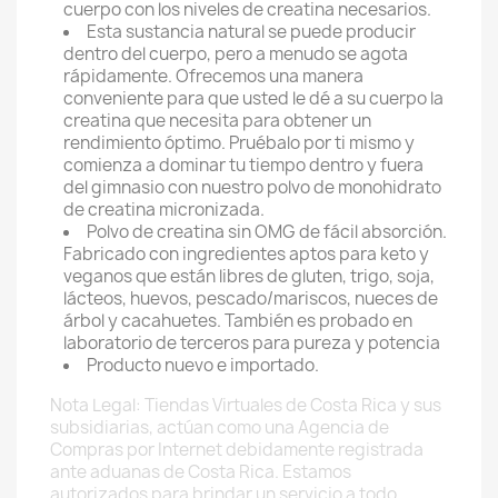
cuerpo con los niveles de creatina necesarios.
Esta sustancia natural se puede producir
dentro del cuerpo, pero a menudo se agota
rápidamente. Ofrecemos una manera
conveniente para que usted le dé a su cuerpo la
creatina que necesita para obtener un
rendimiento óptimo. Pruébalo por ti mismo y
comienza a dominar tu tiempo dentro y fuera
del gimnasio con nuestro polvo de monohidrato
de creatina micronizada.
Polvo de creatina sin OMG de fácil absorción.
Fabricado con ingredientes aptos para keto y
veganos que están libres de gluten, trigo, soja,
lácteos, huevos, pescado/mariscos, nueces de
árbol y cacahuetes. También es probado en
laboratorio de terceros para pureza y potencia
Producto nuevo e importado.
Nota Legal: Tiendas Virtuales de Costa Rica y sus
subsidiarias, actúan como una Agencia de
Compras por Internet debidamente registrada
ante aduanas de Costa Rica. Estamos
autorizados para brindar un servicio a todo