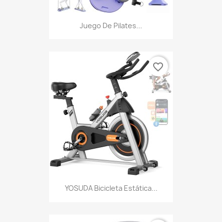
Juego De Pilates...
favorite_border
YOSUDA Bicicleta Estática...